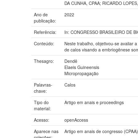
DA CUNHA, CPAA; RICARDO LOPES
Ano de
2022
publicação:
Referência:
In: CONGRESSO BRASILEIRO DE BIO
Conteúdo:
Neste trabalho, objetivou-se avaliar 
de calos visando a embriogênese som
Thesagro:
Dendê
Elaeis Guineensis
Micropropagação
Palavras-
Calos
chave:
Tipo do
Artigo em anais e proceedings
material:
Acesso:
openAccess
Aparece nas
Artigo em anais de congresso (CPAA)
coleções: