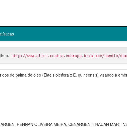
atísticas
 item:
http://www.alice.cnptia.embrapa.br/alice/handle/doc
ridos de palma de óleo (Elaeis oleifera x E. guineensis) visando a em
ENARGEN; RENNAN OLIVEIRA MEIRA, CENARGEN; THAUAN MARTIN