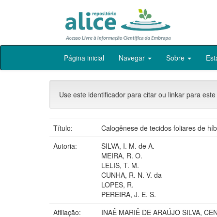
Skip
Página inicial
Navegar
Sobre
Est
navigation
Use este identificador para citar ou linkar para este
Título:
Calogênese de tecidos foliares de híb
Autoria:
SILVA, I. M. de A.
MEIRA, R. O.
LELIS, T. M.
CUNHA, R. N. V. da
LOPES, R.
PEREIRA, J. E. S.
Afiliação:
INAÊ MARIÊ DE ARAÚJO SILVA, C