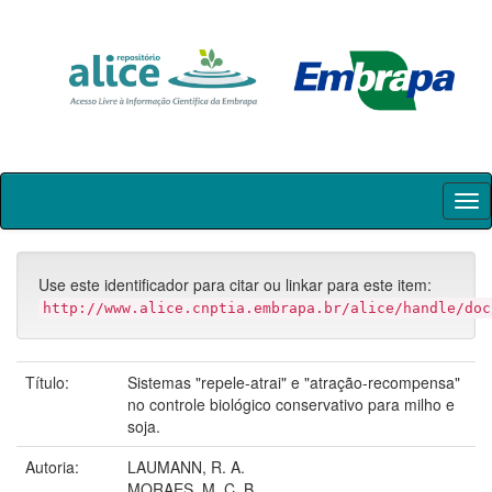
Skip
navigation
Use este identificador para citar ou linkar para este item:
http://www.alice.cnptia.embrapa.br/alice/handle/doc
Título:
Sistemas "repele-atrai" e "atração-recompensa"
no controle biológico conservativo para milho e
soja.
Autoria:
LAUMANN, R. A.
MORAES, M. C. B.