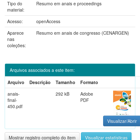
Tipo do
Resumo em anais e proceedings
material:
Acesso:
openAccess
Aparece
Resumo em anais de congresso (CENARGEN)
nas
coleções:
Arquivos associados a este item:
Arquivo
Descrição
Tamanho
Formato
anais-
292 kB
Adobe
final-
PDF
450.pdf
Visualizar/Abrir
Mostrar registro completo do item
Visualizar estatísticas