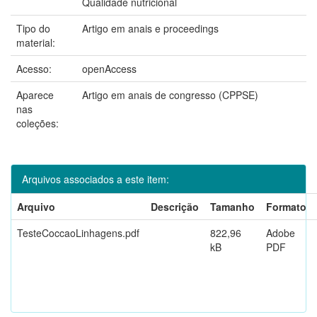
Qualidade nutricional
Tipo do
Artigo em anais e proceedings
material:
Acesso:
openAccess
Aparece
Artigo em anais de congresso (CPPSE)
nas
coleções:
Arquivos associados a este item:
Arquivo
Descrição
Tamanho
Formato
TesteCoccaoLinhagens.pdf
822,96
Adobe
kB
PDF