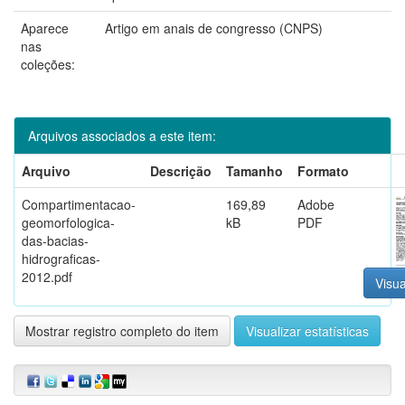
Aparece
Artigo em anais de congresso (CNPS)
nas
coleções:
Arquivos associados a este item:
Arquivo
Descrição
Tamanho
Formato
Compartimentacao-
169,89
Adobe
geomorfologica-
kB
PDF
das-bacias-
hidrograficas-
2012.pdf
Visua
Mostrar registro completo do item
Visualizar estatísticas