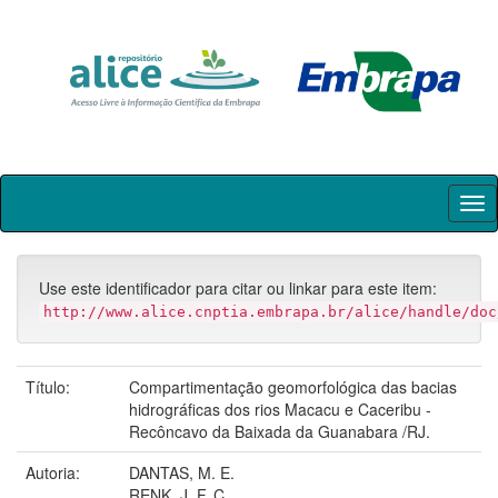
Skip
navigation
Use este identificador para citar ou linkar para este item:
http://www.alice.cnptia.embrapa.br/alice/handle/doc
Título:
Compartimentação geomorfológica das bacias
hidrográficas dos rios Macacu e Caceribu -
Recôncavo da Baixada da Guanabara /RJ.
Autoria:
DANTAS, M. E.
RENK, J. F. C.