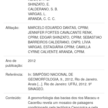
SHINZATO, E.
CALDERANO, S. B.
VARGAS, L.
ARANDA, C. C. C.
Afiliação:
MARCELO EDUARDO DANTAS, CPRM;
JENNIFER FORTES CAVALCANTE RENK,
CPRM; EDGAR SHINZATO, CPRM; SEBASTIAO
BARREIROS CALDERANO, CNPS; LÍVIA
VARGAS, ESTAGIÁRIA CPRM; CAMILLA
CYRNE CALVENTE ARANDA, CPRM.
Ano de
2012
publicação:
Referência:
In: SIMPÓSIO NACIONAL DE
GEOMORFOLOGIA, 9., 2012, Rio de Janeiro.
Anais [...]. Rio de Janeiro: UFRJ, 2012. 9º
SINAGEO.
Conteúdo:
A geomorfologia das bacias dos rios Macacu e
Caceribu revela um mosaico de paisagens
condicionado pela tectônica Cenozoica e pela