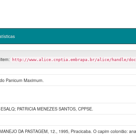
atísticas
 item:
http://www.alice.cnptia.embrapa.br/alice/handle/doc
o do Panicum Maximum.
ESALQ; PATRICIA MENEZES SANTOS, CPPSE.
ANEJO DA PASTAGEM, 12., 1995, Piracicaba. O capim colonião: anai