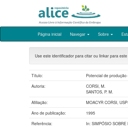
Skip
Página inicial
Navegar
Sobre
Est
navigation
Use este identificador para citar ou linkar para este
Título:
Potencial de produçã
Autoria:
CORSI, M.
SANTOS, P. M.
Afiliação:
MOACYR CORSI, USP-
Ano de publicação:
1995
Referência:
In: SIMPÓSIO SOBRE M