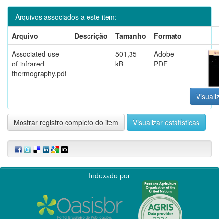
Arquivos associados a este item:
Arquivo
Descrição
Tamanho
Formato
Associated-use-
501,35
Adobe
of-infrared-
kB
PDF
thermography.pdf
Visuali
Mostrar registro completo do item
Visualizar estatísticas
Indexado por