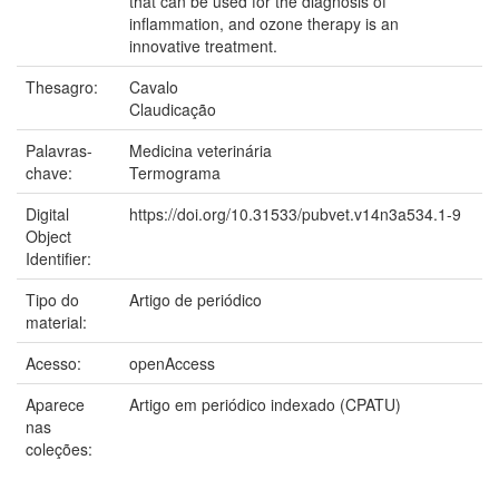
that can be used for the diagnosis of
inflammation, and ozone therapy is an
innovative treatment.
Thesagro:
Cavalo
Claudicação
Palavras-
Medicina veterinária
chave:
Termograma
Digital
https://doi.org/10.31533/pubvet.v14n3a534.1-9
Object
Identifier:
Tipo do
Artigo de periódico
material:
Acesso:
openAccess
Aparece
Artigo em periódico indexado (CPATU)
nas
coleções: