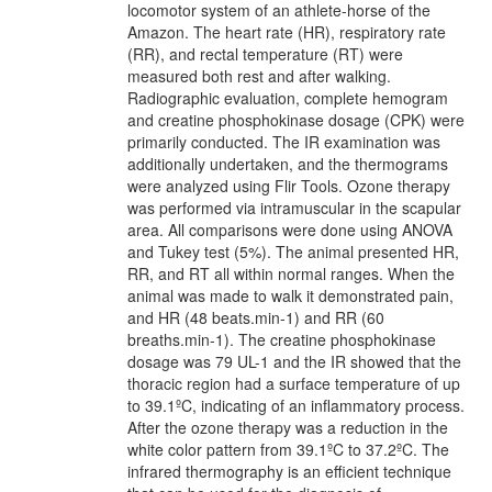
locomotor system of an athlete-horse of the
Amazon. The heart rate (HR), respiratory rate
(RR), and rectal temperature (RT) were
measured both rest and after walking.
Radiographic evaluation, complete hemogram
and creatine phosphokinase dosage (CPK) were
primarily conducted. The IR examination was
additionally undertaken, and the thermograms
were analyzed using Flir Tools. Ozone therapy
was performed via intramuscular in the scapular
area. All comparisons were done using ANOVA
and Tukey test (5%). The animal presented HR,
RR, and RT all within normal ranges. When the
animal was made to walk it demonstrated pain,
and HR (48 beats.min-1) and RR (60
breaths.min-1). The creatine phosphokinase
dosage was 79 UL-1 and the IR showed that the
thoracic region had a surface temperature of up
to 39.1ºC, indicating of an inflammatory process.
After the ozone therapy was a reduction in the
white color pattern from 39.1ºC to 37.2ºC. The
infrared thermography is an efficient technique