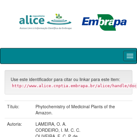
Skip
navigation
Use este identificador para citar ou linkar para este item:
http://www.alice.cnptia.embrapa.br/alice/handle/doc
Título:
Phytochemistry of Medicinal Plants of the
Amazon.
Autoria:
LAMEIRA, O. A.
CORDEIRO, I. M. C. C.
OLIVEIRA, E. C. P. de