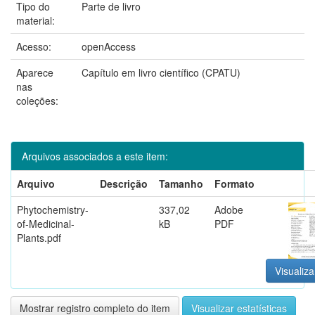
Tipo do
Parte de livro
material:
Acesso:
openAccess
Aparece
Capítulo em livro científico (CPATU)
nas
coleções:
Arquivos associados a este item:
Arquivo
Descrição
Tamanho
Formato
Phytochemistry-
337,02
Adobe
of-Medicinal-
kB
PDF
Plants.pdf
Visualiza
Mostrar registro completo do item
Visualizar estatísticas