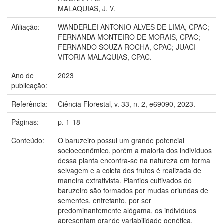
MALAQUIAS, J. V.
Afiliação:
WANDERLEI ANTONIO ALVES DE LIMA, CPAC;
FERNANDA MONTEIRO DE MORAIS, CPAC;
FERNANDO SOUZA ROCHA, CPAC; JUACI
VITORIA MALAQUIAS, CPAC.
Ano de
2023
publicação:
Referência:
Ciência Florestal, v. 33, n. 2, e69090, 2023.
Páginas:
p. 1-18
Conteúdo:
O baruzeiro possui um grande potencial
socioeconômico, porém a maioria dos indivíduos
dessa planta encontra-se na natureza em forma
selvagem e a coleta dos frutos é realizada de
maneira extrativista. Plantios cultivados do
baruzeiro são formados por mudas oriundas de
sementes, entretanto, por ser
predominantemente alógama, os indivíduos
apresentam grande variabilidade genética.