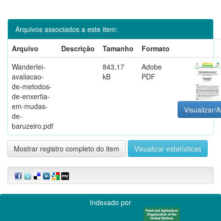
Arquivos associados a este item:
Arquivo
Descrição
Tamanho
Formato
Wanderlei-
843,17
Adobe
avaliacao-
kB
PDF
de-metodos-
de-enxertia-
em-mudas-
Visualizar/A
de-
baruzeiro.pdf
Mostrar registro completo do item
Visualizar estatísticas
Indexado por