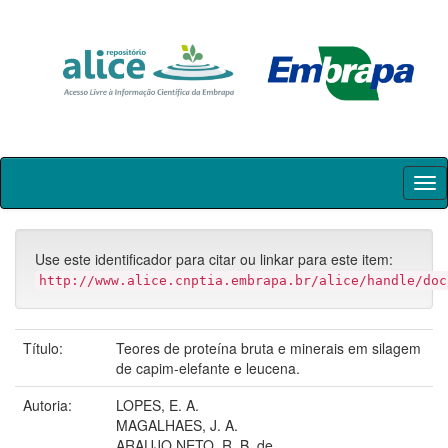
Skip
navigation
Use este identificador para citar ou linkar para este item:
http://www.alice.cnptia.embrapa.br/alice/handle/doc
Título:
Teores de proteína bruta e minerais em silagem
de capim-elefante e leucena.
Autoria:
LOPES, E. A.
MAGALHAES, J. A.
ARAUJO NETO, R. B. de