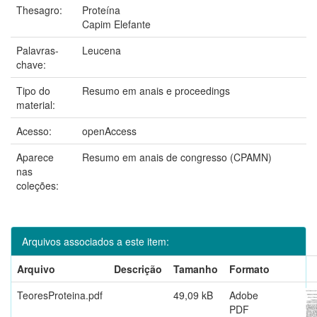
Thesagro:
Proteína
Capim Elefante
Palavras-
Leucena
chave:
Tipo do
Resumo em anais e proceedings
material:
Acesso:
openAccess
Aparece
Resumo em anais de congresso (CPAMN)
nas
coleções:
Arquivos associados a este item:
Arquivo
Descrição
Tamanho
Formato
TeoresProteina.pdf
49,09 kB
Adobe
PDF