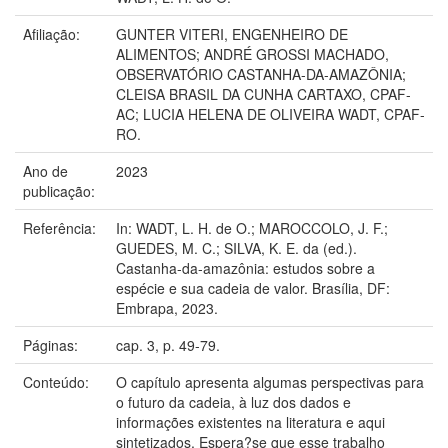
Afiliação:
GUNTER VITERI, ENGENHEIRO DE
ALIMENTOS; ANDRÉ GROSSI MACHADO,
OBSERVATÓRIO CASTANHA-DA-AMAZÔNIA;
CLEISA BRASIL DA CUNHA CARTAXO, CPAF-
AC; LUCIA HELENA DE OLIVEIRA WADT, CPAF-
RO.
Ano de
2023
publicação:
Referência:
In: WADT, L. H. de O.; MAROCCOLO, J. F.;
GUEDES, M. C.; SILVA, K. E. da (ed.).
Castanha-da-amazônia: estudos sobre a
espécie e sua cadeia de valor. Brasília, DF:
Embrapa, 2023.
Páginas:
cap. 3, p. 49-79.
Conteúdo:
O capítulo apresenta algumas perspectivas para
o futuro da cadeia, à luz dos dados e
informações existentes na literatura e aqui
sintetizados. Espera?se que esse trabalho