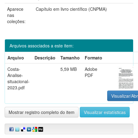
Aparece
Capítulo em livro científico (CNPMA)
nas
coleções:
Arquivos associados a este item:
Arquivo
Descrição
Tamanho
Formato
Costa-
5,59 MB
Adobe
Analise-
PDF
situacional-
2023.pdf
Visualizar/Abr
Mostrar registro completo do item
Visualizar estatísticas