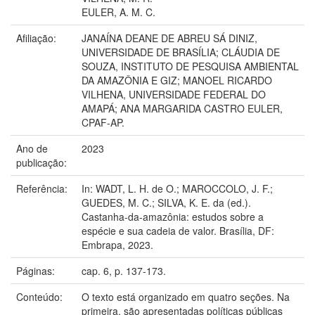
EULER, A. M. C.
Afiliação:
JANAÍNA DEANE DE ABREU SÁ DINIZ,
UNIVERSIDADE DE BRASÍLIA; CLÁUDIA DE
SOUZA, INSTITUTO DE PESQUISA AMBIENTAL
DA AMAZÔNIA E GIZ; MANOEL RICARDO
VILHENA, UNIVERSIDADE FEDERAL DO
AMAPÁ; ANA MARGARIDA CASTRO EULER,
CPAF-AP.
Ano de
2023
publicação:
Referência:
In: WADT, L. H. de O.; MAROCCOLO, J. F.;
GUEDES, M. C.; SILVA, K. E. da (ed.).
Castanha-da-amazônia: estudos sobre a
espécie e sua cadeia de valor. Brasília, DF:
Embrapa, 2023.
Páginas:
cap. 6, p. 137-173.
Conteúdo:
O texto está organizado em quatro seções. Na
primeira, são apresentadas políticas públicas