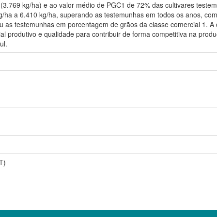
(3.769 kg/ha) e ao valor médio de PGC1 de 72% das cultivares teste
1 kg/ha a 6.410 kg/ha, superando as testemunhas em todos os anos, 
 as testemunhas em porcentagem de grãos da classe comercial 1. A q
ial produtivo e qualidade para contribuir de forma competitiva na prod
ul.
T)