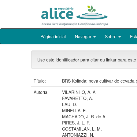
Skip
Página inicial
Navegar
Sobre
Est
navigation
Use este identificador para citar ou linkar para este
Título:
BRS Kolinda: nova cultivar de cevada p
Autoria:
VILARINHO, A. A.
FAVARETTO, A.
LAU, D.
MINELLA, E.
MACHADO, J. R. de A.
PIRES, J. L. F.
COSTAMILAN, L. M.
ANTONIAZZI, N.