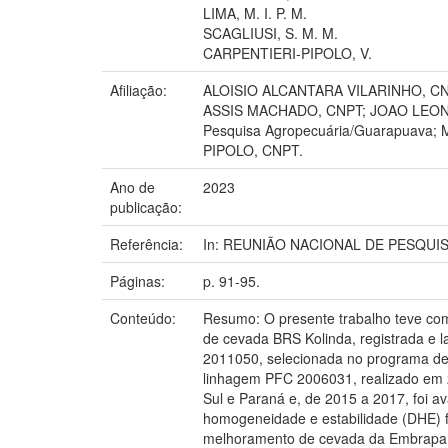
LIMA, M. I. P. M.
SCAGLIUSI, S. M. M.
CARPENTIERI-PIPOLO, V.
Afiliação:
ALOISIO ALCANTARA VILARINHO, CN
ASSIS MACHADO, CNPT; JOAO LEONA
Pesquisa Agropecuária/Guarapuav
PIPOLO, CNPT.
Ano de
2023
publicação:
Referência:
In: REUNIÃO NACIONAL DE PESQUISA D
Páginas:
p. 91-95.
Conteúdo:
Resumo: O presente trabalho teve como
de cevada BRS Kolinda, registrada e l
2011050, selecionada no programa de
linhagem PFC 2006031, realizado em 
Sul e Paraná e, de 2015 a 2017, foi av
homogeneidade e estabilidade (DHE) 
melhoramento de cevada da Embrapa. O