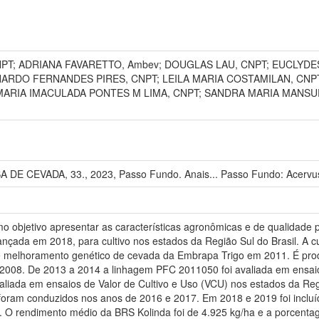
PT; ADRIANA FAVARETTO, Ambev; DOUGLAS LAU, CNPT; EUCLYDES
RDO FERNANDES PIRES, CNPT; LEILA MARIA COSTAMILAN, CNPT; 
a; MARIA IMACULADA PONTES M LIMA, CNPT; SANDRA MARIA MANSU
E CEVADA, 33., 2023, Passo Fundo. Anais... Passo Fundo: Acervus
 objetivo apresentar as características agronômicas e de qualidade pa
ançada em 2018, para cultivo nos estados da Região Sul do Brasil. A c
 melhoramento genético de cevada da Embrapa Trigo em 2011. É prod
2008. De 2013 a 2014 a linhagem PFC 2011050 foi avaliada em ensaio
aliada em ensaios de Valor de Cultivo e Uso (VCU) nos estados da Regiã
foram conduzidos nos anos de 2016 e 2017. Em 2018 e 2019 foi incl
 rendimento médio da BRS Kolinda foi de 4.925 kg/ha e a porcentag