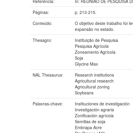
Referência:
In: REUNIÃO DE PESQUISA DE S
Páginas:
p. 213-215.
Conteúdo:
O objetivo deste trabalho foi l
expansão no estado.
Thesagro:
Instituição de Pesquisa
Pesquisa Agrícola
Zoneamento Agrícola
Soja
Glycine Max
NAL Thesaurus:
Research institutions
Agricultural research
Agricultural zoning
Soybeans
Palavras-chave:
Instituciones de investigación
Investigación agraria
Zonificación agrícola
Semillas de soja
Embrapa Acre