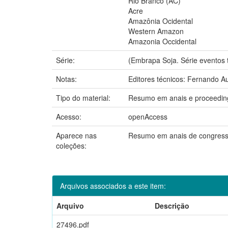
Rio Branco (AC)
Acre
Amazônia Ocidental
Western Amazon
Amazonia Occidental
Série:
(Embrapa Soja. Série eventos té
Notas:
Editores técnicos: Fernando A
Tipo do material:
Resumo em anais e proceedin
Acesso:
openAccess
Aparece nas
Resumo em anais de congres
coleções:
Arquivos associados a este item:
Arquivo
Descrição
27496.pdf