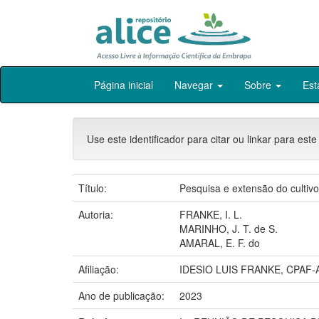
Skip
Página inicial
Navegar
Sobre
Est
navigation
Use este identificador para citar ou linkar para este
Título:
Pesquisa e extensão do cultivo
Autoria:
FRANKE, I. L.
MARINHO, J. T. de S.
AMARAL, E. F. do
Afiliação:
IDESIO LUIS FRANKE, CPAF
Ano de publicação:
2023