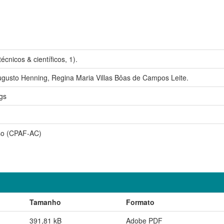
cnicos & científicos, 1).
ugusto Henning, Regina Maria Villas Bôas de Campos Leite.
gs
so (CPAF-AC)
Tamanho
Formato
391,81 kB
Adobe PDF