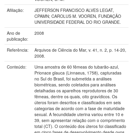
Afiliação:
JEFFERSON FRANCISCO ALVES LEGAT,
CPAMN; CAROLUS M. VOOREN, FUNDAÇÃO
UNIVERSIDADE FEDERAL DO RIO GRANDE.
Ano de
2008
publicação:
Referência:
Arquivos de Ciência do Mar, v. 41, n. 2, p. 14-20,
2008.
Conteúdo:
Uma amostra de 60 fêmeas do tubarão-azul,
Prionace glauca (Linnaeus, 1758), capturadas
no Sul do Brasil, foi submetida a análises
biométricas, sendo coletados para análises
detalhadas os aparelhos reprodutores de 30
fêmeas, dentre os quais, oito gravídicos. Os
úteros foram descritos e classificados em seis
categorias de acordo com a fase de maturidade
sexual. A fecundidade uterina variou entre 10 e
39, sem apresentar relação com o comprimento
total (CT). O conteúdo dos úteros foi classificado
em cinco fases de desenvolvimento desde ovos