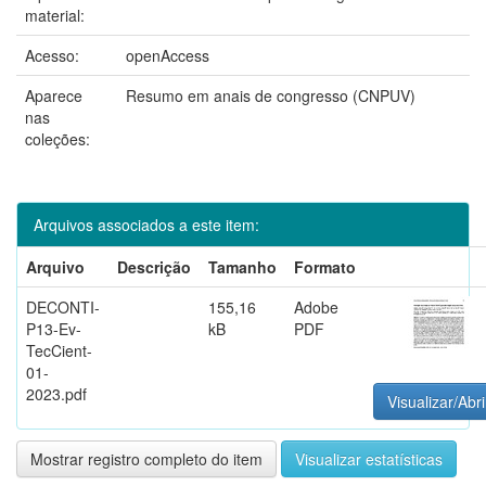
material:
Acesso:
openAccess
Aparece
Resumo em anais de congresso (CNPUV)
nas
coleções:
Arquivos associados a este item:
Arquivo
Descrição
Tamanho
Formato
DECONTI-
155,16
Adobe
P13-Ev-
kB
PDF
TecCient-
01-
2023.pdf
Visualizar/Abri
Mostrar registro completo do item
Visualizar estatísticas