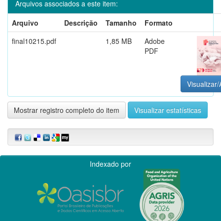
Arquivos associados a este item:
Arquivo
Descrição
Tamanho
Formato
final10215.pdf
1,85 MB
Adobe
PDF
Visualizar/
Mostrar registro completo do item
Visualizar estatísticas
Indexado por