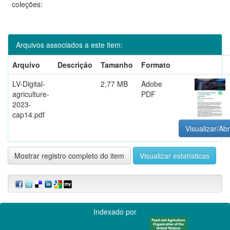
coleções:
Arquivos associados a este item:
Arquivo
Descrição
Tamanho
Formato
LV-Digital-
2,77 MB
Adobe
agriculture-
PDF
2023-
cap14.pdf
Visualizar/Abr
Mostrar registro completo do item
Visualizar estatísticas
Indexado por