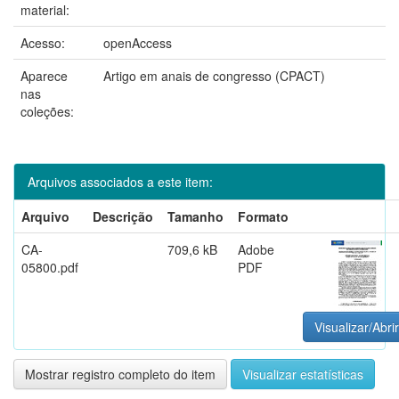
material:
Acesso:
openAccess
Aparece
Artigo em anais de congresso (CPACT)
nas
coleções:
Arquivos associados a este item:
Arquivo
Descrição
Tamanho
Formato
CA-
709,6 kB
Adobe
05800.pdf
PDF
Visualizar/Abrir
Mostrar registro completo do item
Visualizar estatísticas