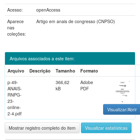
Acesso:
openAccess
Aparece
Artigo em anais de congresso (CNPSO)
nas
coleções:
Arquivos associados a este item:
Arquivo
Descrição
Tamanho
Formato
p-49-
366,62
Adobe
ANAIS-
kB
PDF
RNPG-
23-
online-
Visualizar/Abrir
2-4.pdf
Mostrar registro completo do item
Visualizar estatísticas