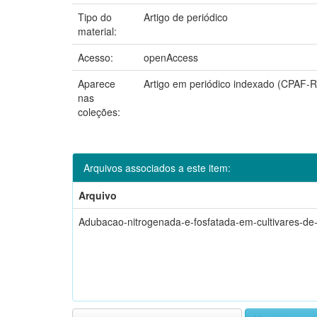
Tipo do
Artigo de periódico
material:
Acesso:
openAccess
Aparece
Artigo em periódico indexado (CPAF-
nas
coleções:
Arquivos associados a este item:
Arquivo
Adubacao-nitrogenada-e-fosfatada-em-cultivares-d