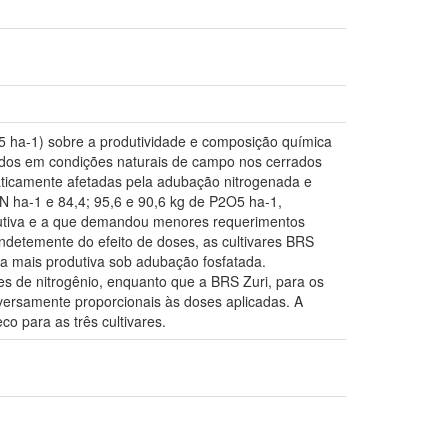
2O5 ha-1) sobre a produtividade e composição química
ados em condições naturais de campo nos cerrados
raticamente afetadas pela adubação nitrogenada e
N ha-1 e 84,4; 95,6 e 90,6 kg de P2O5 ha-1,
odutiva e a que demandou menores requerimentos
ndetemente do efeito de doses, as cultivares BRS
 a mais produtiva sob adubação fosfatada.
s de nitrogênio, enquanto que a BRS Zuri, para os
nversamente proporcionais às doses aplicadas. A
o para as três cultivares.