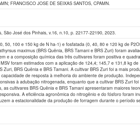
MN; FRANCISCO JOSE DE SEIXAS SANTOS, CPAMN.
s, São José dos Pinhais, v.16, n.10, p. 22177-22190, 2023.
 (0, 50, 100 e 150 kg de N ha-1) e fosfatada (0, 40, 80 e 120 kg de P
egathyrsus maximus (BRS Quênia, BRS Tamani e BRS Zuri) foram avali
em e a composição química das três cultivares foram positiva e quad
 MSV foram estimados com a aplicação de 124,4; 145,7 e 131,8 kg de 
RS Zuri, BRS Quênia e BRS Tamani. A cultivar BRS Zuri foi a mais pr
da capacidade de resposta à melhoria do ambiente de produção. Indepe
nsivas à adubação nitrogenada, enquanto que a cultivar BRS Zuri foi
, as cultivares BRS Quênia e BRS Tamani apresentaram maiores teore
responsiva. A eficiência agronômica do nitrogênio e do fósforo foram i
zem a estacionalidade da produção de forragem durante o período sec