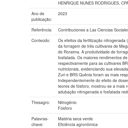
HENRIQUE NUNES RODRIGUES, CPA
Ano de
2023
publicação:
Referência:
Contribuciones a Las Ciencias Sociale
Conteúdo:
Os efeitos da fertilização nitrogenada
da forragem de três cultivares de M
de Roraima. A produtividade de forrag
fosfatada. Os maiores rendimentos de
respectivamente para as cultivares B
nutricionais, evidenciando sua eleva
Zuri e BRS Quênia foram as mais respo
Independentemente do efeito de doses
teores de fósforo, mostrou-se a mais 
adubação nitrogenada e fosfatada redu
Thesagro:
Nitrogênio
Fósforo
Palavras-
Matéria seca verde
chave:
Eficiência agronômica