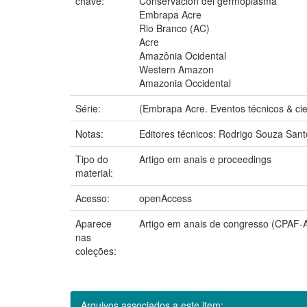
chave:
Conservación del germoplasma
Embrapa Acre
Rio Branco (AC)
Acre
Amazônia Ocidental
Western Amazon
Amazonia Occidental
Série:
(Embrapa Acre. Eventos técnicos & cien
Notas:
Editores técnicos: Rodrigo Souza Sant
Tipo do
Artigo em anais e proceedings
material:
Acesso:
openAccess
Aparece
Artigo em anais de congresso (CPAF-
nas
coleções:
Arquivos associados a este item: