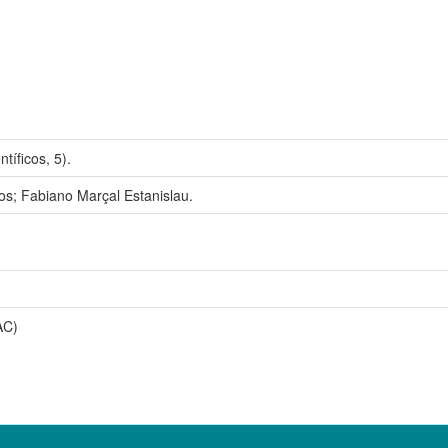
tíficos, 5).
os; Fabiano Marçal Estanislau.
AC)