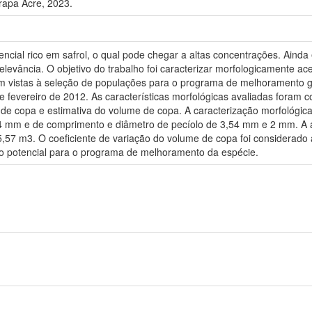
rapa Acre, 2023.
encial rico em safrol, o qual pode chegar a altas concentrações. Aind
levância. O objetivo do trabalho foi caracterizar morfologicamente ac
vistas à seleção de populações para o programa de melhoramento ge
 e fevereiro de 2012. As características morfológicas avaliadas foram 
o de copa e estimativa do volume de copa. A caracterização morfológic
4 mm e de comprimento e diâmetro de pecíolo de 3,54 mm e 2 mm. A al
57 m3. O coeficiente de variação do volume de copa foi considerado a
o potencial para o programa de melhoramento da espécie.