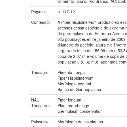
alimentar: anais. Rio Branco, AC: Emb
Páginas:
p. 117-121.
Conteúdo:
A Piper hispidinervum produz óleo ess
acessos dessa espécie é de extrema re
de germoplasma da Embrapa Acre com 
oito populações entre janeiro de 2009
diâmetro do pecíolo, altura e diâmetr
largura de folha de 156,09 mm e 53,3
copa de 2,07 m e volume de copa de 5,
população 6 (6,62 m3), apontada com
Thesagro:
Pimenta Longa
Piper Hispidinervum
Morfologia Vegetal
Banco de Germoplasma
NAL
Piper longum
Thesaurus:
Plant morphology
Germplasm conservation
Palavras-
Morfología de las plantas