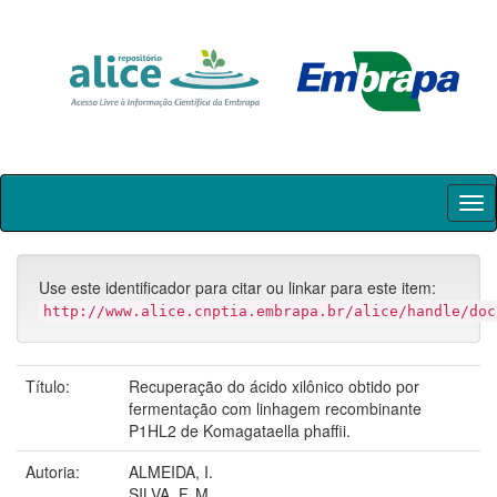
Skip
navigation
Use este identificador para citar ou linkar para este item:
http://www.alice.cnptia.embrapa.br/alice/handle/doc
Título:
Recuperação do ácido xilônico obtido por
fermentação com linhagem recombinante
P1HL2 de Komagataella phaffii.
Autoria:
ALMEIDA, I.
SILVA, F. M.