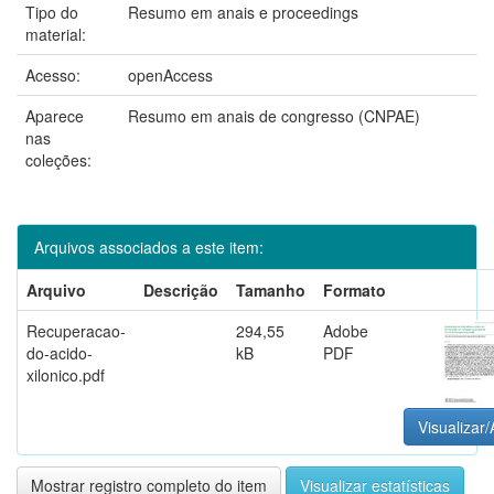
Tipo do
Resumo em anais e proceedings
material:
Acesso:
openAccess
Aparece
Resumo em anais de congresso (CNPAE)
nas
coleções:
Arquivos associados a este item:
Arquivo
Descrição
Tamanho
Formato
Recuperacao-
294,55
Adobe
do-acido-
kB
PDF
xilonico.pdf
Visualizar/
Mostrar registro completo do item
Visualizar estatísticas