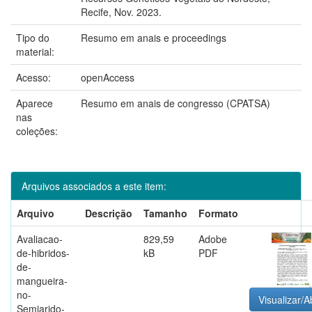
Recife, Nov. 2023.
Tipo do
Resumo em anais e proceedings
material:
Acesso:
openAccess
Aparece
Resumo em anais de congresso (CPATSA)
nas
coleções:
Arquivos associados a este item:
Arquivo
Descrição
Tamanho
Formato
Avaliacao-
829,59
Adobe
de-hibridos-
kB
PDF
de-
mangueira-
no-
Visualizar/A
Semiarido-