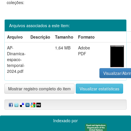
coleções:
Arquivos associados a este item:
Arquivo
Descrição
Tamanho
Formato
AP-
1,64 MB
Adobe
Dinamica-
PDF
espaco-
temporal-
2024.pdf
Visualizar/Abrir
Mostrar registro completo do item
Visualizar estatísticas
Indexado por