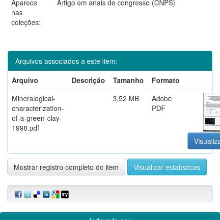
Aparece
Artigo em anais de congresso (CNPS)
nas
coleções:
Arquivos associados a este item:
Arquivo
Descrição
Tamanho
Formato
Mineralogical-
3,52 MB
Adobe
characterization-
PDF
of-a-green-clay-
1998.pdf
Visualiz
Mostrar registro completo do item
Visualizar estatísticas