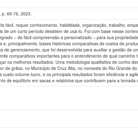
4, p. 69-76, 2023.
efa fácil, requer conhecimento, habilidade, organização, trabalho, em
s de um curto período desistem de usá-lo. Foi com base nesse contex
egrado – de fácil compreensão e personalizado – para sua propriedade
e, principalmente, bases históricas comparativas de custos de produçã
a de gerenciamento, que foi desenvolvida para auxiliar a gestão de u
mite comparativos importantes para o entendimento de qual caminho t
r os melhores resultados. Uma metodologia qualitativa de cunho descr
de grãos, no Município de Cruz Alta, no noroeste do Rio Grande do Su
custo-volume-lucro, e os principais resultados foram eficiência e agi
onto de equilíbrio em sacas e relatórios que contribuem para a tomada 