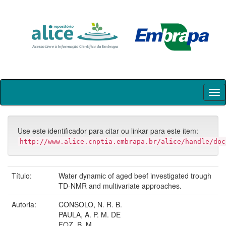
Skip
navigation
Use este identificador para citar ou linkar para este item:
http://www.alice.cnptia.embrapa.br/alice/handle/doc
Título:
Water dynamic of aged beef investigated trough
TD-NMR and multivariate approaches.
Autoria:
CÔNSOLO, N. R. B.
PAULA, A. P. M. DE
FOZ, B. M.