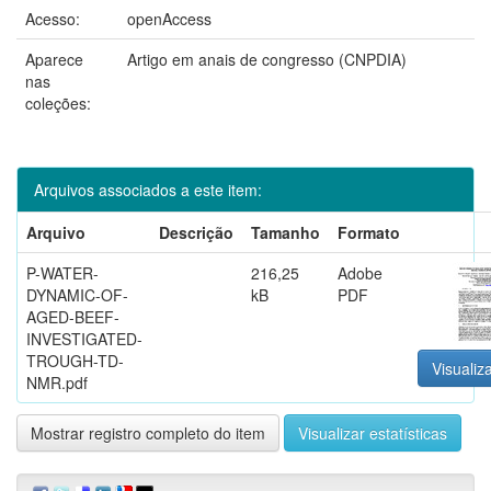
Acesso:
openAccess
Aparece
Artigo em anais de congresso (CNPDIA)
nas
coleções:
Arquivos associados a este item:
Arquivo
Descrição
Tamanho
Formato
P-WATER-
216,25
Adobe
DYNAMIC-OF-
kB
PDF
AGED-BEEF-
INVESTIGATED-
TROUGH-TD-
Visualiza
NMR.pdf
Mostrar registro completo do item
Visualizar estatísticas