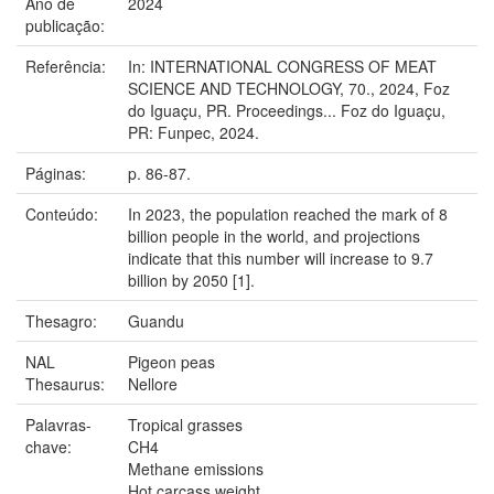
Ano de
2024
publicação:
Referência:
In: INTERNATIONAL CONGRESS OF MEAT
SCIENCE AND TECHNOLOGY, 70., 2024, Foz
do Iguaçu, PR. Proceedings... Foz do Iguaçu,
PR: Funpec, 2024.
Páginas:
p. 86-87.
Conteúdo:
In 2023, the population reached the mark of 8
billion people in the world, and projections
indicate that this number will increase to 9.7
billion by 2050 [1].
Thesagro:
Guandu
NAL
Pigeon peas
Thesaurus:
Nellore
Palavras-
Tropical grasses
chave:
CH4
Methane emissions
Hot carcass weight