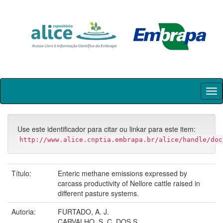
Skip
navigation
Use este identificador para citar ou linkar para este item:
http://www.alice.cnptia.embrapa.br/alice/handle/doc
Título:
Enteric methane emissions expressed by
carcass productivity of Nellore cattle raised in
different pasture systems.
Autoria:
FURTADO, A. J.
CARVALHO, S. C. DOS S.