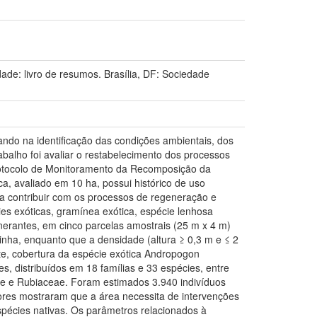
de: livro de resumos. Brasília, DF: Sociedade
ando na identificação das condições ambientais, dos
balho foi avaliar o restabelecimento dos processos
Protocolo de Monitoramento da Recomposição da
, avaliado em 10 ha, possui histórico de uso
a a contribuir com os processos de regeneração e
ies exóticas, gramínea exótica, espécie lenhosa
nerantes, em cinco parcelas amostrais (25 m x 4 m)
linha, enquanto que a densidade (altura ≥ 0,3 m e ≤ 2
e, cobertura da espécie exótica Andropogon
s, distribuídos em 18 famílias e 33 espécies, entre
eae e Rubiaceae. Foram estimados 3.940 indivíduos
dores mostraram que a área necessita de intervenções
spécies nativas. Os parâmetros relacionados à