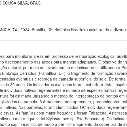
S SOUSA SILVA, CPAC.
74., 2024, Brasília, DF. Botânica Brasileira celebrando a diversida
es para monitorar áreas em processo de restauração ecológica, auxili
o direcionamento das ações para manejo adaptativo. O objetivo do tra
ão natural, por meio do levantamento de indicadores, utilizando o 
 Embrapa Cerrados (Planaltina, DF), o fragmento de formação savânica
queimadas eventuais e retirada da camada superficial do solo. De form
is de 30 anos. Os indicadores avaliados foram: cobertura (total, espéc
de indivíduos nativos regenerantes e número de espécies nativas rege
ertura foi estimada utilizando o método de interceptação de pontos em 
egistrados na parcela. A área amostrada apresenta, predominantement
nativas. Nas parcelas, foram identificados 197 indivíduos regenerante
s e ervas. As famílias com maior frequência foram Fabaceae, Asterac
ativa de maior riqueza foi Stylosanthes sp. Sw (Fabaceae). Os indica
ção do capim exótico, de modo a permitir o aumento da cobertura de e