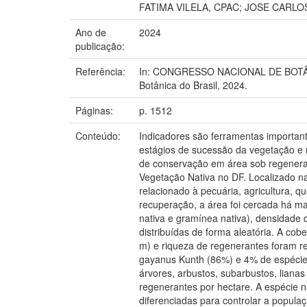
FATIMA VILELA, CPAC; JOSE CARLO
Ano de
2024
publicação:
Referência:
In: CONGRESSO NACIONAL DE BOTÂNICA, 
Botânica do Brasil, 2024.
Páginas:
p. 1512
Conteúdo:
Indicadores são ferramentas important
estágios de sucessão da vegetação e n
de conservação em área sob regeneraç
Vegetação Nativa no DF. Localizado na
relacionado à pecuária, agricultura, 
recuperação, a área foi cercada há ma
nativa e gramínea nativa), densidade 
distribuídas de forma aleatória. A cob
m) e riqueza de regenerantes foram r
gayanus Kunth (86%) e 4% de espécies 
árvores, arbustos, subarbustos, liana
regenerantes por hectare. A espécie n
diferenciadas para controlar a popula