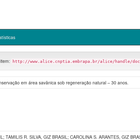
atísticas
 item:
http://www.alice.cnptia.embrapa.br/alice/handle/doc
nservação em área savânica sob regeneração natural – 30 anos.
IL; TAMILIS R. SILVA, GIZ BRASIL; CAROLINA S. ARANTES, GIZ B