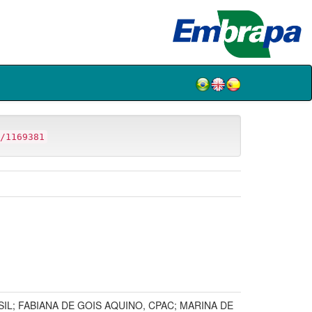
/1169381
RASIL; FABIANA DE GOIS AQUINO, CPAC; MARINA DE