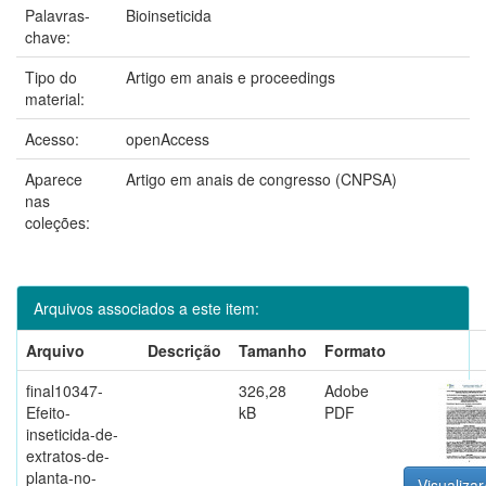
Palavras-
Bioinseticida
chave:
Tipo do
Artigo em anais e proceedings
material:
Acesso:
openAccess
Aparece
Artigo em anais de congresso (CNPSA)
nas
coleções:
Arquivos associados a este item:
Arquivo
Descrição
Tamanho
Formato
final10347-
326,28
Adobe
Efeito-
kB
PDF
inseticida-de-
extratos-de-
planta-no-
Visualizar