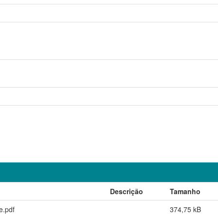
Descrição
Tamanho
e.pdf
374,75 kB