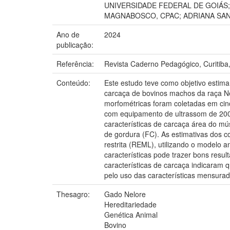
UNIVERSIDADE FEDERAL DE GOIÁS;
MAGNABOSCO, CPAC; ADRIANA SAN
Ano de
2024
publicação:
Referência:
Revista Caderno Pedagógico, Curitiba, 
Conteúdo:
Este estudo teve como objetivo estimar
carcaça de bovinos machos da raça Ne
morfométricas foram coletadas em cinc
com equipamento de ultrassom de 200
características de carcaça área do mú
de gordura (FC). As estimativas dos 
restrita (REML), utilizando o modelo 
características pode trazer bons resu
características de carcaça indicaram q
pelo uso das características mensura
Thesagro:
Gado Nelore
Hereditariedade
Genética Animal
Bovino