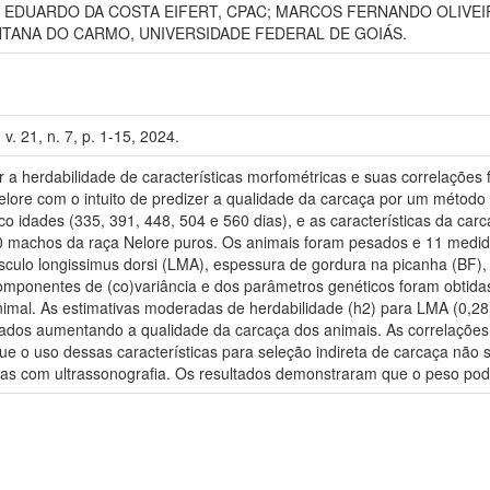
 EDUARDO DA COSTA EIFERT, CPAC; MARCOS FERNANDO OLIVEI
TANA DO CARMO, UNIVERSIDADE FEDERAL DE GOIÁS.
v. 21, n. 7, p. 1-15, 2024.
 a herdabilidade de características morfométricas e suas correlações 
lore com o intuito de predizer a qualidade da carcaça por um método
o idades (335, 391, 448, 504 e 560 dias), e as características da carc
 machos da raça Nelore puros. Os animais foram pesados e 11 medid
sculo longissimus dorsi (LMA), espessura de gordura na picanha (BF)
componentes de (co)variância e dos parâmetros genéticos foram obtid
animal. As estimativas moderadas de herdabilidade (h2) para LMA (0,2
ltados aumentando a qualidade da carcaça dos animais. As correlaçõe
ue o uso dessas características para seleção indireta de carcaça não se
das com ultrassonografia. Os resultados demonstraram que o peso po