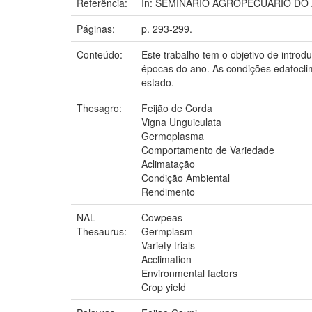
Referência:
In: SEMINÁRIO AGROPECUÁRIO DO ACRE
Páginas:
p. 293-299.
Conteúdo:
Este trabalho tem o objetivo de introd
épocas do ano. As condições edafocli
estado.
Thesagro:
Feijão de Corda
Vigna Unguiculata
Germoplasma
Comportamento de Variedade
Aclimatação
Condição Ambiental
Rendimento
NAL
Cowpeas
Thesaurus:
Germplasm
Variety trials
Acclimation
Environmental factors
Crop yield