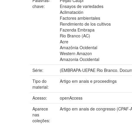
Palavras-
Feijao Caupi
chave:
Ensayos de variedades
Aclimatación
Factores ambientales
Rendimiento de los cultivos
Fazenda Embrapa
Rio Branco (AC)
Acre
Amazônia Ocidental
Western Amazon
Amazonia Occidental
Série:
(EMBRAPA-UEPAE Rio Branco. Docume
Tipo do
Artigo em anais e proceedings
material:
Acesso:
openAccess
Aparece
Artigo em anais de congresso (CPAF-
nas
coleções: