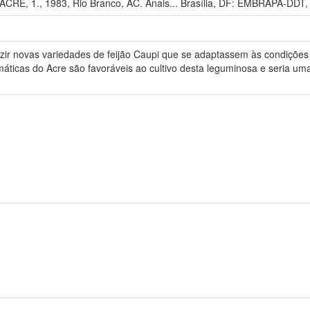
, 1., 1983, Rio Branco, AC. Anais... Brasília, DF: EMBRAPA-DDT,
uzir novas variedades de feijão Caupi que se adaptassem às condições 
máticas do Acre são favoráveis ao cultivo desta leguminosa e seria u