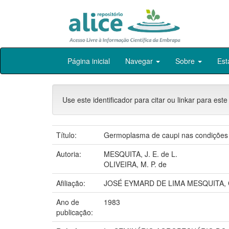
Skip
Página inicial
Navegar
Sobre
Est
navigation
Use este identificador para citar ou linkar para este
Título:
Germoplasma de caupi nas condições e
Autoria:
MESQUITA, J. E. de L.
OLIVEIRA, M. P. de
Afiliação:
JOSÉ EYMARD DE LIMA MESQUITA, 
Ano de
1983
publicação: