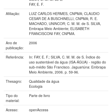
FAY, E. F.
Afiliação:
LUIZ CARLOS HERMES, CNPMA; CLAUDIO
CESAR DE A BUSCHINELLI, CNPMA; R. E.
MACHADO, UNINCOR; C. M. M. de S. SILVA,
Embrapa Meio Ambiente; ELISABETH
FRANCISCONI FAY, CNPMA.
Ano de
2006
publicação:
Referência:
In: FAY, E. F.; SILVA, C. M. M. de S. Índice do
uso sustentável da água (ISA-ÁGUA) - região do
sub-médio São Francisco. Jaguariúna: Embrapa
Meio Ambiente, 2006. p. 59-96.
Thesagro:
Qualidade da água
Ecologia
Tipo do
Parte de livro
material:
Acesso:
openAccess