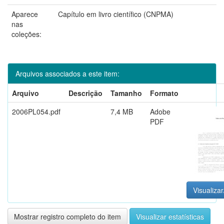
Aparece
Capítulo em livro científico (CNPMA)
nas
coleções:
Arquivos associados a este item:
Arquivo
Descrição
Tamanho
Formato
2006PL054.pdf
7,4 MB
Adobe
PDF
Visualizar
Mostrar registro completo do item
Visualizar estatísticas