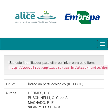
Skip
navigation
Use este identificador para citar ou linkar para este item:
http://www.alice.cnptia.embrapa.br/alice/handle/doc
Título:
Índice do perfil ecológico (IP_ECOL).
Autoria:
HERMES, L. C.
BUSCHINELLI, C. C. de A.
MACHADO, R. E.
SILVA, C. M. M. de S.