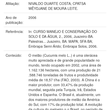
Afiliação:
NIVALDO DUARTE COSTA, CPATSA
WÊYDJANE DE MOURA LEITE.
Ano de
2006
publicação:
Referência:
In: CURSO MANEJO E CONSERVAÇÃO DO
SOLO E DA ÁGUA, 2., 2006, Juazeiro-BA.
Palestras... Juazeiro, BA: MAPA; SFA-BA;
Embrapa Semi-Árido; Embrapa Solos, 2006.
Conteúdo:
O melão (Cucumis melo L..) é uma olerácea
muito apreciada e de grande popularidade no
mundo, tendo ocupado em 2002, uma área de
1.162.136 hectares, com uma produção de 21
.588.746 toneladas de frutos e produtividade
média de 18,57 t/ha (FAO, 2003). A China é o
maior produtor, com 33,47% da produção
mundial, seguida pela Turquia, Irã, Estados
Unidos e Espanha. O Brasil é, atualmente, um
dos maiores produtores de melão da América
do Sul, com 17% da produção total. A evolução
da cultura do meloeiro n o Brasil, no período de