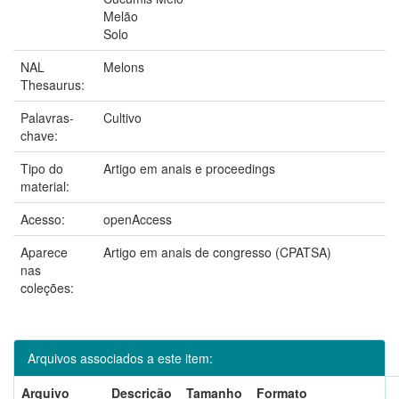
Melão
Solo
NAL
Melons
Thesaurus:
Palavras-
Cultivo
chave:
Tipo do
Artigo em anais e proceedings
material:
Acesso:
openAccess
Aparece
Artigo em anais de congresso (CPATSA)
nas
coleções:
Arquivos associados a este item:
Arquivo
Descrição
Tamanho
Formato