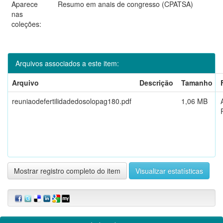
Aparece
Resumo em anais de congresso (CPATSA)
nas
coleções:
Arquivos associados a este item:
Arquivo
Descrição
Tamanho
reuniaodefertilidadedosolopag180.pdf
1,06 MB
Mostrar registro completo do item
Visualizar estatísticas