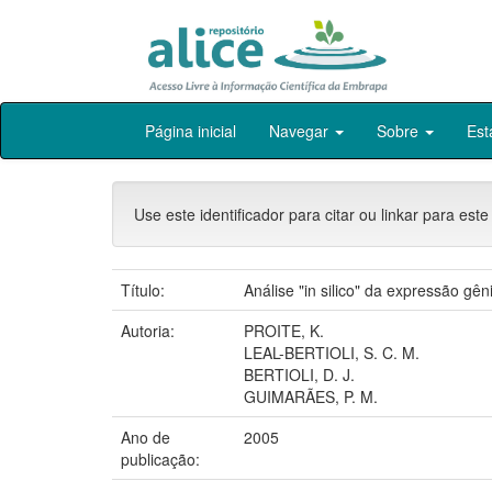
Skip
Página inicial
Navegar
Sobre
Est
navigation
Use este identificador para citar ou linkar para este
Título:
Análise "in silico" da expressão g
Autoria:
PROITE, K.
LEAL-BERTIOLI, S. C. M.
BERTIOLI, D. J.
GUIMARÃES, P. M.
Ano de
2005
publicação: