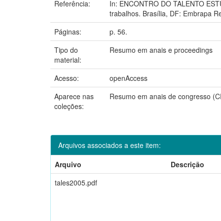
Referência:
In: ENCONTRO DO TALENTO ESTUD
trabalhos. Brasília, DF: Embrapa R
Páginas:
p. 56.
Tipo do
Resumo em anais e proceedings
material:
Acesso:
openAccess
Aparece nas
Resumo em anais de congresso 
coleções:
Arquivos associados a este item:
Arquivo
Descrição
tales2005.pdf