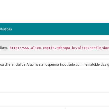
atísticas
 item:
http://www.alice.cnptia.embrapa.br/alice/handle/doc
ênica diferencial de Arachis stenosperma inoculado com nematóide das 