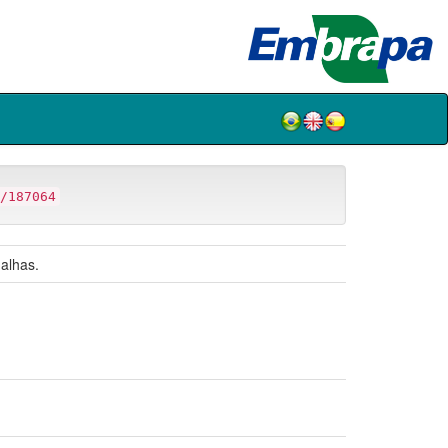
/187064
galhas.