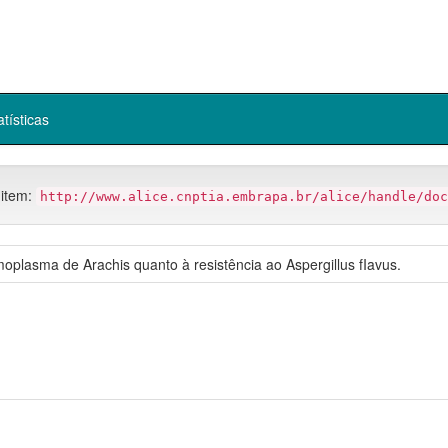
atísticas
 item:
http://www.alice.cnptia.embrapa.br/alice/handle/doc
plasma de Arachis quanto à resistência ao Aspergillus fIavus.