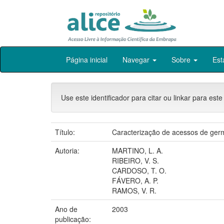
Skip
Página inicial
Navegar
Sobre
Est
navigation
Use este identificador para citar ou linkar para este
Título:
Caracterização de acessos de germo
Autoria:
MARTINO, L. A.
RIBEIRO, V. S.
CARDOSO, T. O.
FÁVERO, A. P.
RAMOS, V. R.
Ano de
2003
publicação: