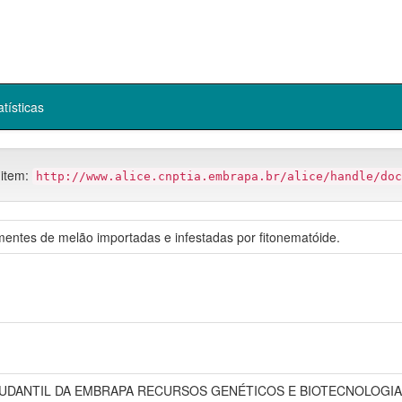
atísticas
 item:
http://www.alice.cnptia.embrapa.br/alice/handle/doc
mentes de melão importadas e infestadas por fitonematóide.
ANTIL DA EMBRAPA RECURSOS GENÉTICOS E BIOTECNOLOGIA, 7., 20