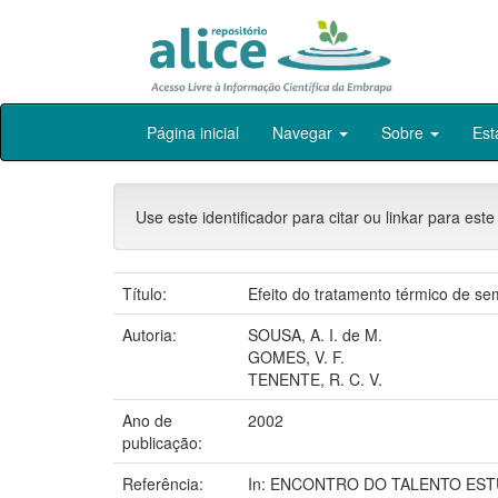
Skip
Página inicial
Navegar
Sobre
Est
navigation
Use este identificador para citar ou linkar para este
Título:
Efeito do tratamento térmico de se
Autoria:
SOUSA, A. I. de M.
GOMES, V. F.
TENENTE, R. C. V.
Ano de
2002
publicação:
Referência:
In: ENCONTRO DO TALENTO ESTUD