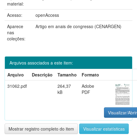
material:
Acesso:
openAccess
Aparece
Artigo em anais de congresso (CENARGEN)
nas
coleções:
Arquivos associados a este item:
Arquivo
Descrição
Tamanho
Formato
31062.pdf
264,37
Adobe
kB
PDF
Visualizar/Abrir
Mostrar registro completo do item
Visualizar estatísticas