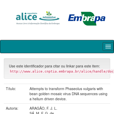
Skip
navigation
Use este identificador para citar ou linkar para este item:
http://www.alice.cnptia.embrapa.br/alice/handle/doc
Título:
Attempts to transform Phaseolus vulgaris with
bean golden mosaic virus DNA sequences using
a helium driven device.
Autoria:
ARAGÃO, F. J. L.
SÁ, M. F. G. de