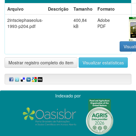
Arquivo
Descrição
Tamanho
Formato
2intsciephaseolus-
400,84
Adobe
1993-p204.pdf
kB
PDF
Visual
Mostrar registro completo do item
Visualizar estatísticas
Indexado por