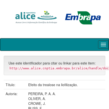
Skip
navigation
Use este identificador para citar ou linkar para este item:
http://www.alice.cnptia.embrapa.br/alice/handle/doc
Título:
Efeito da trealose na liofilização.
Autoria:
PEREIRA, P. A. A.
OLIVER, A.
CROWE, J.
BLISS, F.