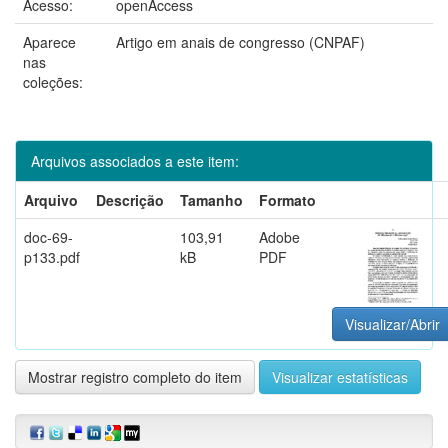
Acesso:
openAccess
Aparece
Artigo em anais de congresso (CNPAF)
nas
coleções:
Arquivos associados a este item:
Arquivo
Descrição
Tamanho
Formato
doc-69-
103,91
Adobe
p133.pdf
kB
PDF
Visualizar/Abrir
Mostrar registro completo do item
Visualizar estatísticas