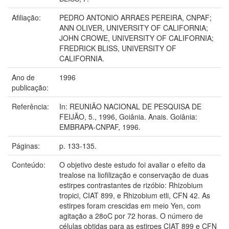
Afiliação:
PEDRO ANTONIO ARRAES PEREIRA, CNPAF;
ANN OLIVER, UNIVERSITY OF CALIFORNIA;
JOHN CROWE, UNIVERSITY OF CALIFORNIA;
FREDRICK BLISS, UNIVERSITY OF
CALIFORNIA.
Ano de
1996
publicação:
Referência:
In: REUNIÃO NACIONAL DE PESQUISA DE
FEIJÃO, 5., 1996, Goiânia. Anais. Goiânia:
EMBRAPA-CNPAF, 1996.
Páginas:
p. 133-135.
Conteúdo:
O objetivo deste estudo foi avaliar o efeito da
trealose na liofilização e conservação de duas
estirpes contrastantes de rizóbio: Rhizobium
tropici, CIAT 899, e Rhizobium etli, CFN 42. As
estirpes foram crescidas em meio Yen, com
agitação a 28oC por 72 horas. O número de
células obtidas para as estirpes CIAT 899 e CFN