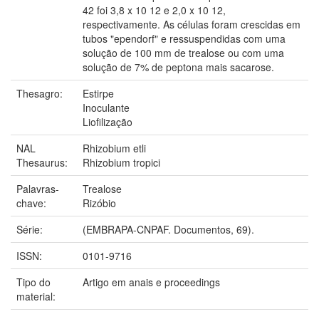
42 foi 3,8 x 10 12 e 2,0 x 10 12,
respectivamente. As células foram crescidas em
tubos "ependorf" e ressuspendidas com uma
solução de 100 mm de trealose ou com uma
solução de 7% de peptona mais sacarose.
Thesagro:
Estirpe
Inoculante
Liofilização
NAL
Rhizobium etli
Thesaurus:
Rhizobium tropici
Palavras-
Trealose
chave:
Rizóbio
Série:
(EMBRAPA-CNPAF. Documentos, 69).
ISSN:
0101-9716
Tipo do
Artigo em anais e proceedings
material: