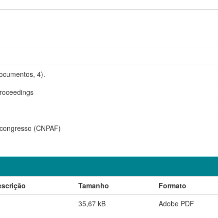
cumentos, 4).
roceedings
congresso (CNPAF)
escrição
Tamanho
Formato
35,67 kB
Adobe PDF