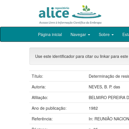
Skip
Página inicial
Navegar
Sobre
Est
navigation
Use este identificador para citar ou linkar para este
Título:
Determinação de resis
Autoria:
NEVES, B. P. das
Afiliação:
BELMIRO PEREIRA D
Ano de publicação:
1982
Referência:
In: REUNIÃO NACIONA