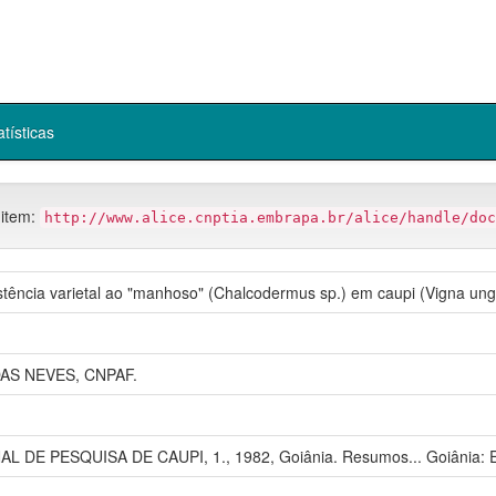
atísticas
 item:
http://www.alice.cnptia.embrapa.br/alice/handle/doc
tência varietal ao "manhoso" (Chalcodermus sp.) em caupi (Vigna ungui
AS NEVES, CNPAF.
L DE PESQUISA DE CAUPI, 1., 1982, Goiânia. Resumos... Goiânia