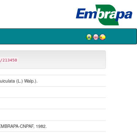
/213450
culata (L.) Walp.).
: EMBRAPA-CNPAF, 1982.