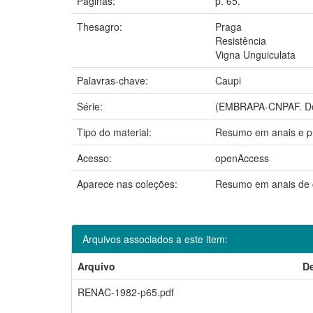
Páginas:
p. 65.
Thesagro:
Praga
Resistência
Vigna Unguiculata
Palavras-chave:
Caupi
Série:
(EMBRAPA-CNPAF. Do
Tipo do material:
Resumo em anais e p
Acesso:
openAccess
Aparece nas coleções:
Resumo em anais de 
Arquivos associados a este item:
Arquivo
D
RENAC-1982-p65.pdf