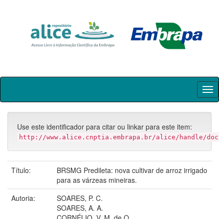
Skip
navigation
Use este identificador para citar ou linkar para este item:
http://www.alice.cnptia.embrapa.br/alice/handle/doc
Título:
BRSMG Predileta: nova cultivar de arroz irrigado
para as várzeas mineiras.
Autoria:
SOARES, P. C.
SOARES, A. A.
CORNÉLIO, V. M. de O.