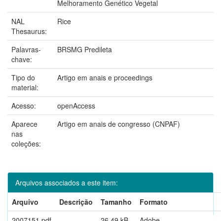
Melhoramento Genético Vegetal
NAL
Rice
Thesaurus:
Palavras-
BRSMG Predileta
chave:
Tipo do
Artigo em anais e proceedings
material:
Acesso:
openAccess
Aparece
Artigo em anais de congresso (CNPAF)
nas
coleções:
Arquivos associados a este item:
Arquivo
Descrição
Tamanho
Formato
2007151.pdf
26,49 kB
Adobe