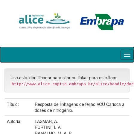
Skip
navigation
Use este identificador para citar ou linkar para este item:
http://www.alice.cnptia.embrapa.br/alice/handle/doc
Título:
Resposta de linhagens de feijão VCU Carioca a
doses de nitrogênio.
Autoria:
LASMAR, A.
FURTINI, I. V.
RAMALHO, M. A. P.