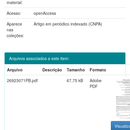
material:
Acesso:
openAccess
Aparece
Artigo em periódico indexado (CNPA)
nas
coleções:
Arquivos associados a este item:
Arquivo
Descrição
Tamanho
Formato
26923071PB.pdf
67,75 kB
Adobe
PDF
Visualiz