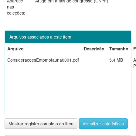
Aparece
Artigo em anais de congresso (CNPF)
nas
coleções:
Arquivos associados a este item:
Arquivo
Descrição
Tamanho
F
ConsideracoesEntomofauna0001.pdf
5,4 MB
A
Mostrar registro completo do item
Visualizar estatísticas