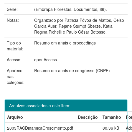
Série:
(Embrapa Florestas. Documentos, 86).
Notas:
Organizado por Patricia Póvoa de Mattos, Celso
Garcia Auer, Rejane Stumpf Sberze, Katia
Regina Pichelli e Paulo César Botosso.
Tipo do
Resumo em anais e proceedings
material:
Acesso:
openAccess
Aparece
Resumo em anais de congresso (CNPF)
nas
coleções:
Arquivos associados a este item:
Arquivo
Descrição
Tamanho
Fo
2003RACDinamicaCrescimento.pdf
80,36 kB
Ad