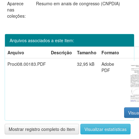
Aparece
Resumo em anais de congresso (CNPDIA)
nas
coleções:
Arquivos associados a este item:
Arquivo
Descrição
Tamanho
Formato
Proci08.00183.PDF
32,95 kB
Adobe
PDF
Visua
Mostrar registro completo do item
Visualizar estatísticas