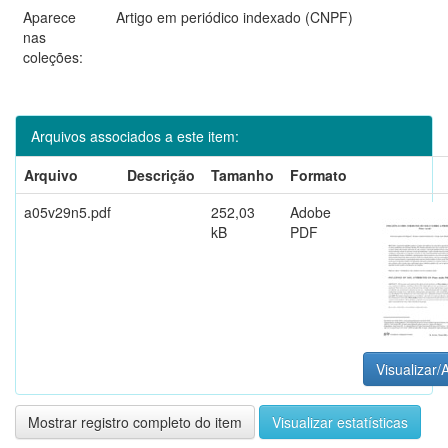
Aparece
Artigo em periódico indexado (CNPF)
nas
coleções:
Arquivos associados a este item:
Arquivo
Descrição
Tamanho
Formato
a05v29n5.pdf
252,03
Adobe
kB
PDF
Visualizar/A
Mostrar registro completo do item
Visualizar estatísticas